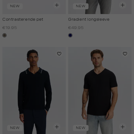
NEW
NEW
Contrasterende pet
Gradient longsleeve
€19.95
€49.95
middenbruin
blauw
zwart
NEW
NEW