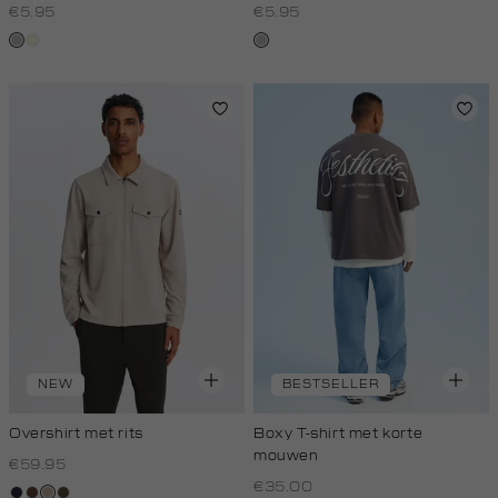
€5.95
€5.95
grijs,
wit,
grijs,
licht
off-
licht
melee
white
melee
NEW
BESTSELLER
Overshirt met rits
Boxy T-shirt met korte
mouwen
€59.95
€35.00
blauw,
donkerbruin
kit,
donkerkhaki