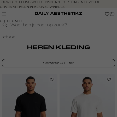
Navigeer
JOUW BESTELLING WORDT BINNEN 1 TOT 5 DAGEN BEZORGD
GRATIS AFHALEN IN AL ONZE WINKELS
direct naar
GRATIS RETOURNEREN BINNEN 14 DAGEN IN DE WINKEL
de
BETAAL ZOALS JIJ WILT: O.A. IDEAL, RIVERTY, APPLE PAY &
hoofdinhoud
CREDITCARD
Open de
zoekbalk
Navigeer
Heren
direct
naar de
HEREN KLEDING
footer
Sorteren & Filter