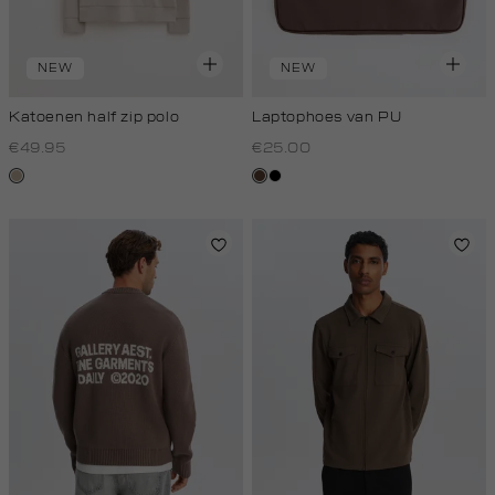
NEW
NEW
Katoenen half zip polo
Laptophoes van PU
€49.95
€25.00
kit,
donkerbruin
zwart
donker