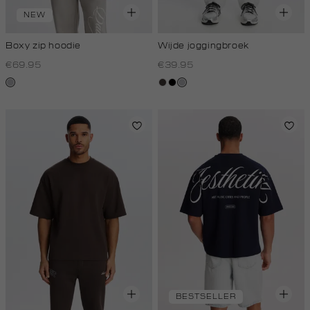
NEW
Boxy zip hoodie
Wijde joggingbroek
€69.95
€39.95
lichtgrijs
choco
zwart
grijs,
licht
melee
BESTSELLER