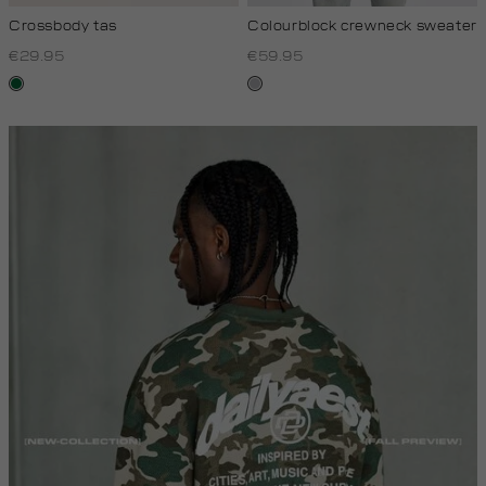
Crossbody tas
Colourblock crewneck sweater
€29.95
€59.95
donkergroen
lichtgrijs