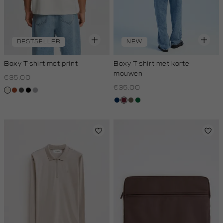
BESTSELLER
NEW
Boxy T-shirt met print
Boxy T-shirt met korte
mouwen
€35.00
€35.00
creme,
bruin
donkergrijs
zwart
grijs,
licht
zilver
donkerblauw
bordeaux
lichtbruin
donkergroen