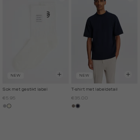
NEW
NEW
Sok met gestikt label
T-shirt met labeldetail
€5.95
€35.00
grijs,
wit,
klei
blauw,
licht
off-
royal
melee
white
donker