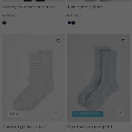
Johnny polo met structuur
T-shirt met V-hals
€49.95
€17.95
blauw,
donkerblauw
zwart
wit
nacht
NEW
2 VOOR €10,-
Sok met gestikt label
Sportsokken met print