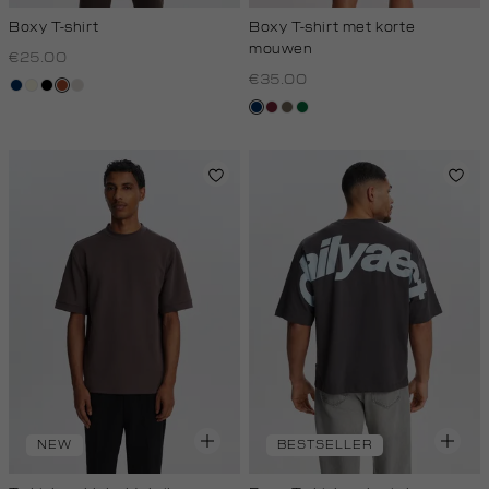
Boxy T-shirt
Boxy T-shirt met korte
mouwen
€25.00
€35.00
donkerblauw
wit,
zwart
bruin
kit
off-
donkerblauw
bordeaux
lichtbruin
donkergroen
white
NEW
BESTSELLER