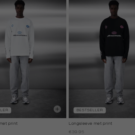
LLER
BESTSELLER
met print
Longsleeve met print
€39.95