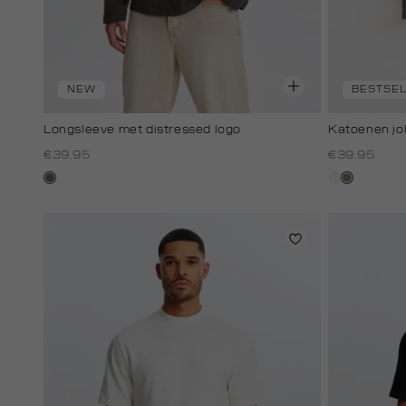
NEW
BESTSE
Longsleeve met distressed logo
Katoenen jo
€39.95
€39.95
lichtbruin
wit,
klei
off-
white