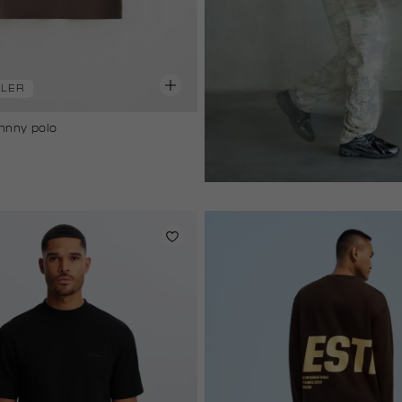
LLER
hnny polo