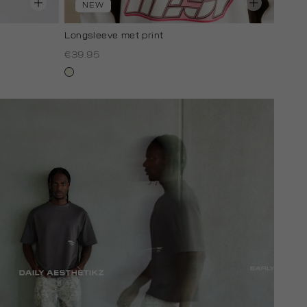
NEW
Longsleeve met print
€39.95
wit,
off-
white