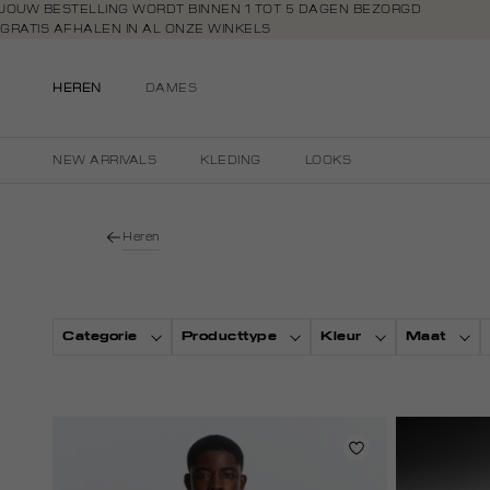
Navigeer
JOUW BESTELLING WORDT BINNEN 1 TOT 5 DAGEN BEZORGD
GRATIS AFHALEN IN AL ONZE WINKELS
direct naar
GRATIS RETOURNEREN BINNEN 14 DAGEN IN DE WINKEL
de
BETAAL ZOALS JIJ WILT: O.A. IDEAL, RIVERTY, APPLE PAY & CREDITCAR
hoofdinhoud
HEREN
DAMES
Open de
zoekbalk
Navigeer
NEW ARRIVALS
KLEDING
LOOKS
direct
naar de
footer
Heren
Categorie
Producttype
Kleur
Maat