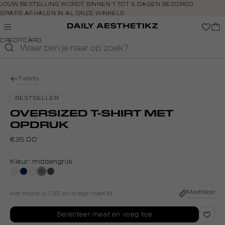
Navigeer
JOUW BESTELLING WORDT BINNEN 1 TOT 5 DAGEN BEZORGD
GRATIS AFHALEN IN AL ONZE WINKELS
direct naar
GRATIS RETOURNEREN BINNEN 14 DAGEN IN DE WINKEL
de
BETAAL ZOALS JIJ WILT: O.A. IDEAL, RIVERTY, APPLE PAY &
hoofdinhoud
CREDITCARD
Open de
zoekbalk
Navigeer
direct
T-shirts
naar de
footer
BESTSELLER
OVERSIZED T-SHIRT MET
OPDRUK
€35.00
Kleur:
middengrijs
wit,
donkerblauw
creme,
middengrijs
bos,
off-
licht
midden
white
Maattabel
Het model is 1.85 en draagt maat M
Selecteer maat en voeg toe