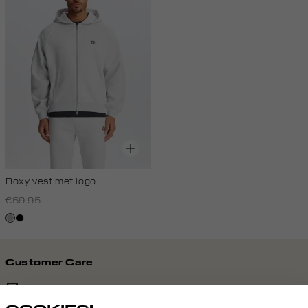
Boxy vest met logo
€59.95
grijs,
zwart
licht
melee
Customer Care
Mail ons