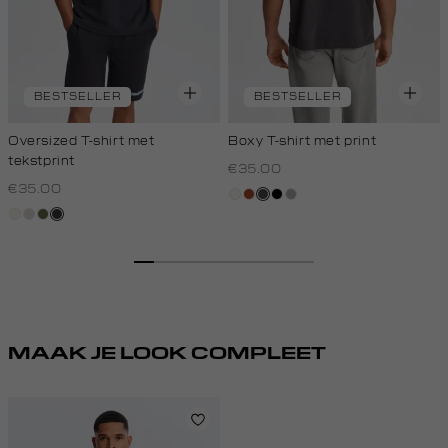
BESTSELLER
BESTSELLER
Oversized T-shirt met
Boxy T-shirt met print
tekstprint
€35.00
€35.00
creme,
bruin
donkergrijs
zwart
grijs,
wit,
taupe,
groen,
grijs,
licht
zilver
off-
light
olijf
houtskool
white
MAAK JE LOOK COMPLEET