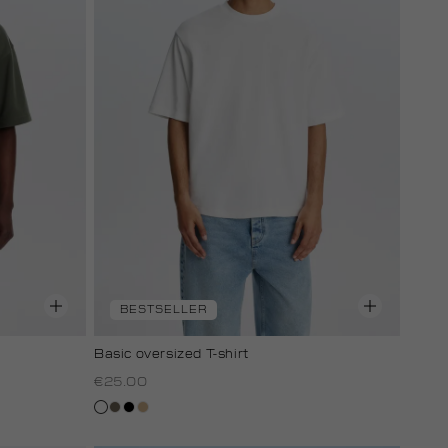
BESTSELLER
Basic oversized T-shirt
€25.00
wit
lichtbruin
zwart
tan