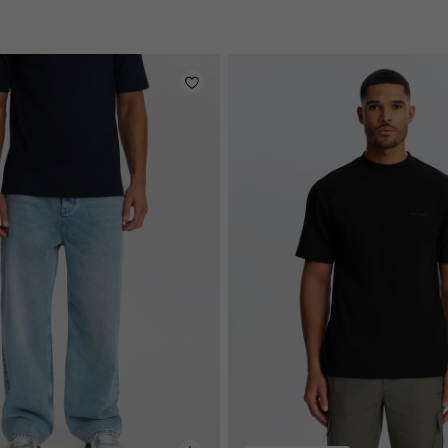
en
licht