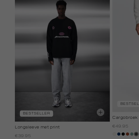
BESTSE
BESTSELLER
Cargobroek 
€49.95
Longsleeve met print
creme,
donkerbl
zwart
bruin
sali
an
€39.95