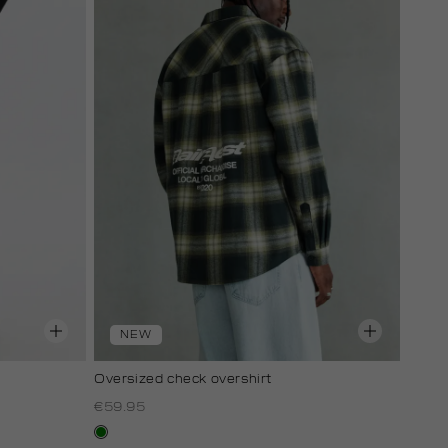
NEW
Oversized check overshirt
€59.95
groen