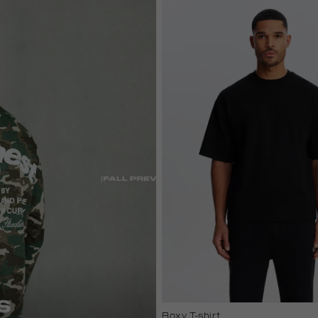
white
Boxy T-shirt