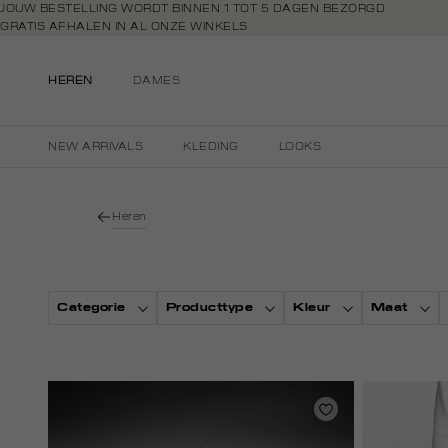
Navigeer
JOUW BESTELLING WORDT BINNEN 1 TOT 5 DAGEN BEZORGD
GRATIS AFHALEN IN AL ONZE WINKELS
direct naar
GRATIS RETOURNEREN BINNEN 14 DAGEN IN DE WINKEL
de
BETAAL ZOALS JIJ WILT: O.A. IDEAL, RIVERTY, APPLE PAY & CREDITCAR
hoofdinhoud
HEREN
DAMES
Open de
zoekbalk
Navigeer
NEW ARRIVALS
KLEDING
LOOKS
direct
naar de
footer
Heren
Categorie
Producttype
Kleur
Maat