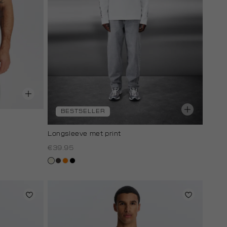
BESTSELLER
Longsleeve met print
€39.95
wit,
choco
oranje
zwart
off-
white