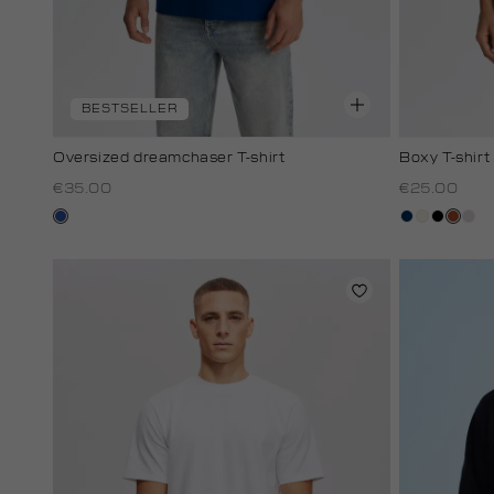
BESTSELLER
Oversized dreamchaser T-shirt
Boxy T-shirt
€35.00
€25.00
kobaltblauw
donkerblau
wit,
zwart
bruin
kit
off-
white