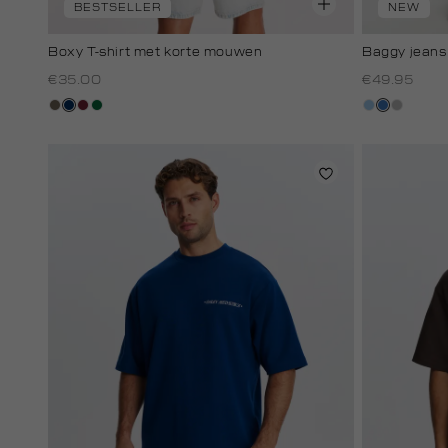
BESTSELLER
NEW
Boxy T-shirt met korte mouwen
Baggy jeans
€35.00
€49.95
lichtbruin
donkerblauw
bordeaux
donkergroen
blauw,
blauw,
grijs,
used
used
used
light
middle
middle