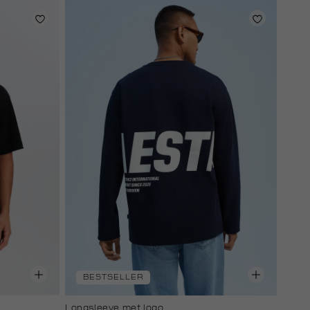
BESTSELLER
Longsleeve met logo