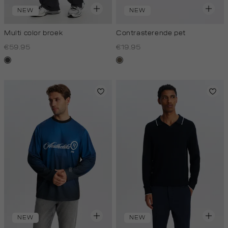
NEW
NEW
Multi color broek
Contrasterende pet
€59.95
€19.95
donkergrijs
middenbruin
NEW
NEW