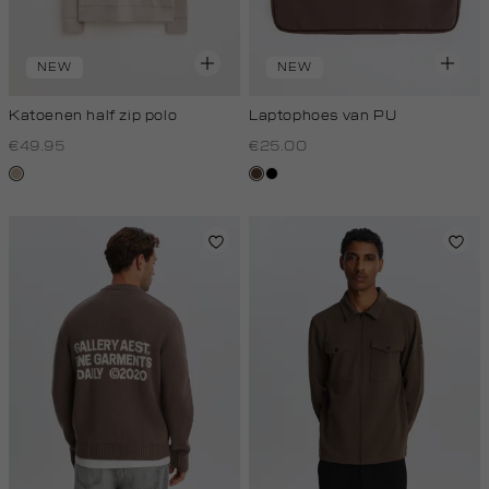
NEW
NEW
Katoenen half zip polo
Laptophoes van PU
€49.95
€25.00
kit,
donkerbruin
zwart
donker