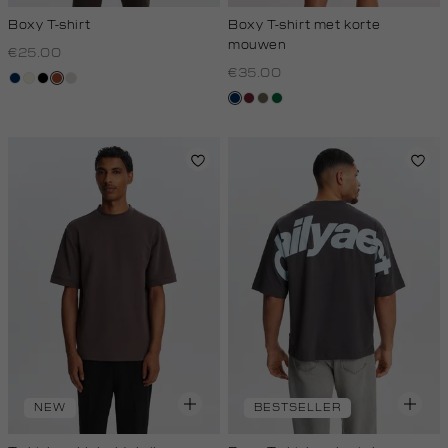
Boxy T-shirt
Boxy T-shirt met korte
mouwen
€25.00
€35.00
donkerblauw
wit,
zwart
bruin
kit
off-
donkerblauw
bordeaux
lichtbruin
donkergroen
white
NEW
BESTSELLER