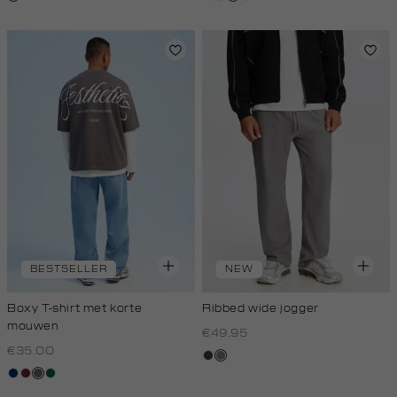
licht
royal
donker
melee
donker
BESTSELLER
NEW
Boxy T-shirt met korte
Ribbed wide jogger
mouwen
€49.95
€35.00
choco
middengrijs
donkerblauw
bordeaux
lichtbruin
donkergroen