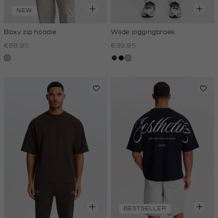
NEW
Boxy zip hoodie
Wijde joggingbroek
€69.95
€39.95
lichtgrijs
choco
zwart
grijs,
licht
melee
BESTSELLER