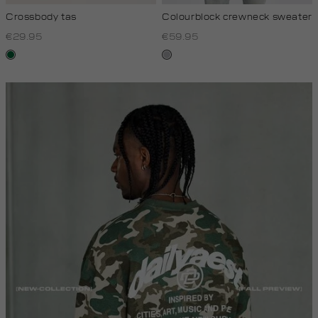
Crossbody tas
Colourblock crewneck sweater
€29.95
€59.95
donkergroen
lichtgrijs