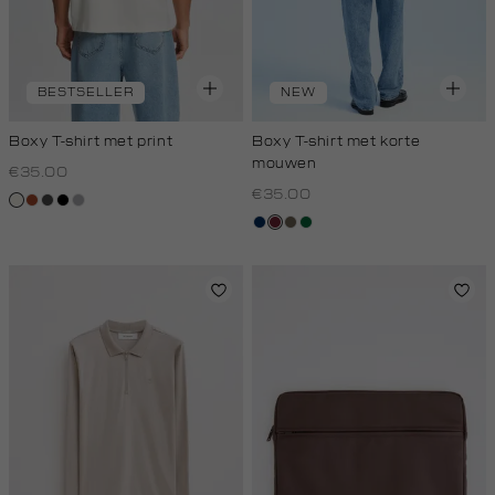
BESTSELLER
NEW
Boxy T-shirt met print
Boxy T-shirt met korte
mouwen
€35.00
€35.00
creme,
bruin
donkergrijs
zwart
grijs,
licht
zilver
donkerblauw
bordeaux
lichtbruin
donkergroen