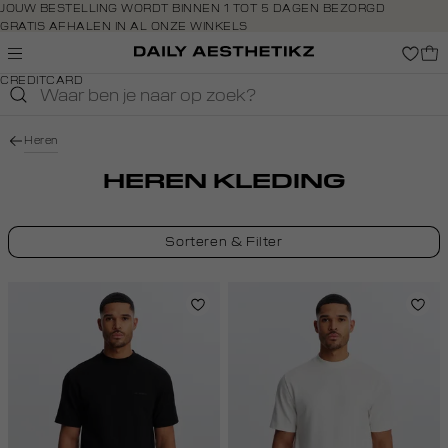
Navigeer
JOUW BESTELLING WORDT BINNEN 1 TOT 5 DAGEN BEZORGD
GRATIS AFHALEN IN AL ONZE WINKELS
direct naar
GRATIS RETOURNEREN BINNEN 14 DAGEN IN DE WINKEL
de
BETAAL ZOALS JIJ WILT: O.A. IDEAL, RIVERTY, APPLE PAY &
hoofdinhoud
CREDITCARD
Open de
zoekbalk
Navigeer
Heren
direct
naar de
HEREN KLEDING
footer
Sorteren & Filter