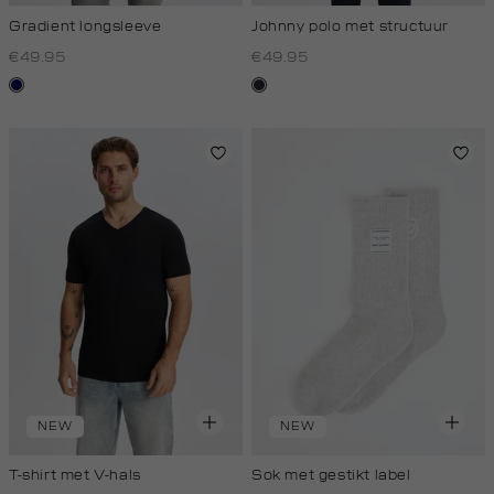
Gradient longsleeve
Johnny polo met structuur
€49.95
€49.95
blauw
blauw,
zwart
nacht
NEW
NEW
T-shirt met V-hals
Sok met gestikt label