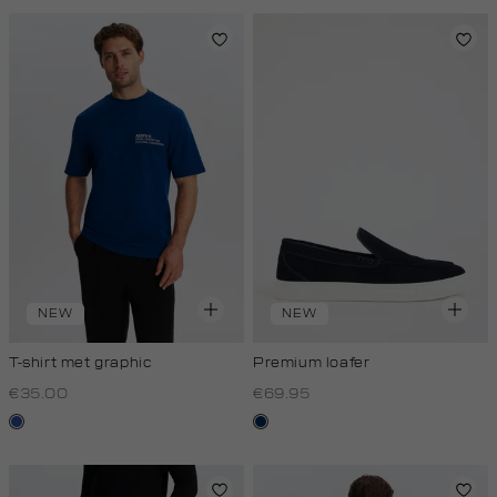
NEW
NEW
T-shirt met graphic
Premium loafer
€35.00
€69.95
kobaltblauw
donkerblauw