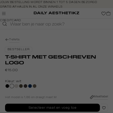
Navigeer
JOUW BESTELLING WORDT BINNEN 1 TOT 5 DAGEN BEZORGD
GRATIS AFHALEN IN AL ONZE WINKELS
direct naar
GRATIS RETOURNEREN BINNEN 14 DAGEN IN DE WINKEL
de
BETAAL ZOALS JIJ WILT: O.A. IDEAL, RIVERTY, APPLE PAY &
hoofdinhoud
CREDITCARD
Open de
zoekbalk
Navigeer
direct
T-shirts
naar de
footer
BESTSELLER
T-SHIRT MET GESCHREVEN
LOGO
€15.00
Kleur:
wit
zwart
wit
taupe,
donkerkhaki
choco
donkerblauw
lichtbruin
light
Maattabel
Het model is 1.86 en draagt maat M
Selecteer maat en voeg toe