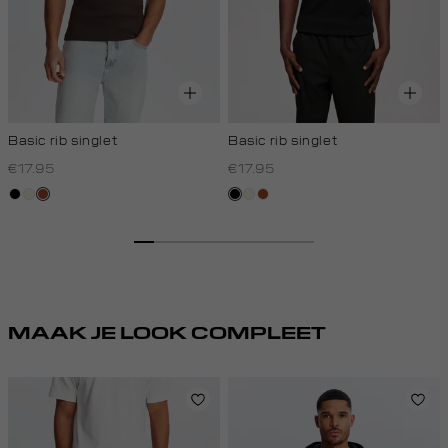
Basic rib singlet
Basic rib singlet
€17.95
€17.95
zwart
wit,
bruin
zwart
wit,
bruin
off-
off-
white
white
MAAK JE LOOK COMPLEET