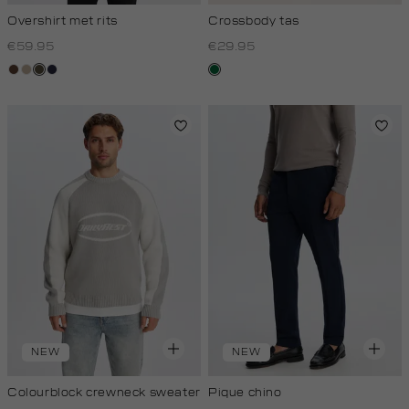
Overshirt met rits
Crossbody tas
€59.95
€29.95
donkerbruin
kit,
donkerkhaki
blauw,
donkergroen
donker
royal
donker
NEW
NEW
Colourblock crewneck sweater
Pique chino