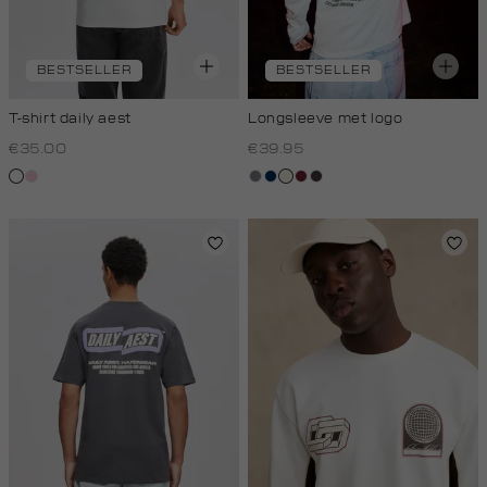
BESTSELLER
BESTSELLER
T-shirt daily aest
Longsleeve met logo
€35.00
€39.95
wit
rose,
middengrijs
donkerblauw
wit,
bordeaux
choco
baby
off-
white