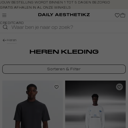
Navigeer
JOUW BESTELLING WORDT BINNEN 1 TOT 5 DAGEN BEZORGD
GRATIS AFHALEN IN AL ONZE WINKELS
direct naar
GRATIS RETOURNEREN BINNEN 14 DAGEN IN DE WINKEL
de
BETAAL ZOALS JIJ WILT: O.A. IDEAL, RIVERTY, APPLE PAY &
hoofdinhoud
CREDITCARD
Open de
zoekbalk
Navigeer
Heren
direct
naar de
HEREN KLEDING
footer
Sorteren & Filter