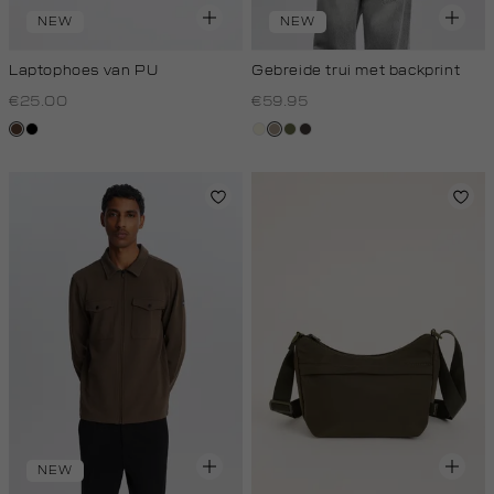
NEW
NEW
Laptophoes van PU
Gebreide trui met backprint
€25.00
€59.95
donkerbruin
zwart
wit,
taupe,
groen,
choco
off-
dark
olijf
white
NEW