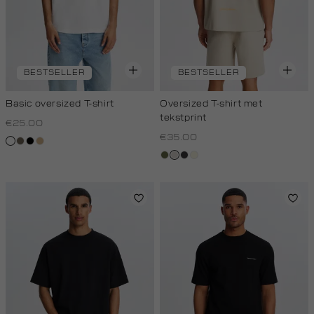
BESTSELLER
BESTSELLER
Basic oversized T-shirt
Oversized T-shirt met
tekstprint
€25.00
€35.00
wit
lichtbruin
zwart
tan
groen,
taupe,
grijs,
wit,
olijf
light
houtskool
off-
white