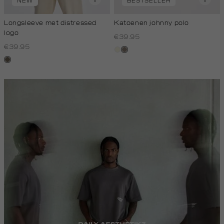
NEW
BESTSELLER
Longsleeve met distressed
Katoenen johnny polo
logo
€39.95
€39.95
wit,
klei
lichtbruin
off-
white