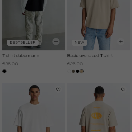
BESTSELLER
NEW
T-shirt dobermann
Basic oversized T-shirt
€35.00
€25.00
zwart
wit
lichtbruin
zwart
tan