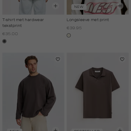
NEW
T-shirt met hardwear
Longsleeve met print
tekstprint
€39.95
€35.00
wit,
donkergrijs
off-
white