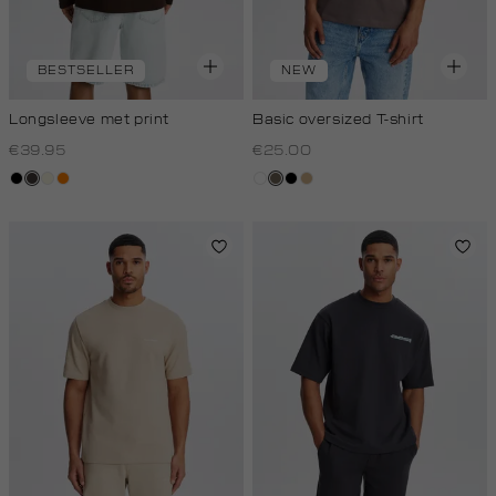
BESTSELLER
NEW
Longsleeve met print
Basic oversized T-shirt
€39.95
€25.00
zwart
choco
wit,
oranje
wit
lichtbruin
zwart
tan
off-
white