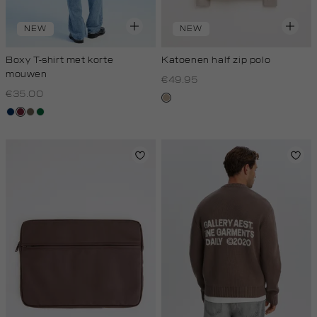
NEW
NEW
Boxy T-shirt met korte
Katoenen half zip polo
mouwen
€49.95
€35.00
kit,
donkerblauw
bordeaux
lichtbruin
donkergroen
donker