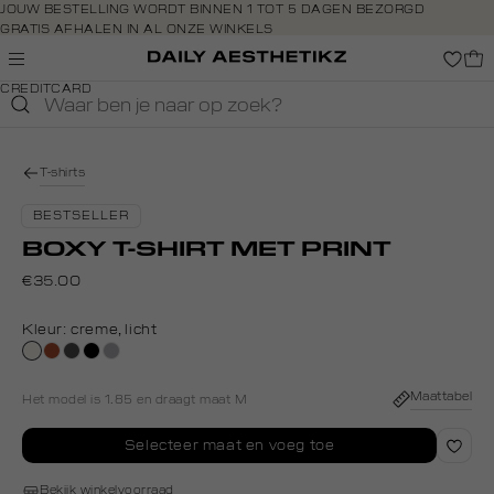
Navigeer
JOUW BESTELLING WORDT BINNEN 1 TOT 5 DAGEN BEZORGD
GRATIS AFHALEN IN AL ONZE WINKELS
direct naar
GRATIS RETOURNEREN BINNEN 14 DAGEN IN DE WINKEL
de
BETAAL ZOALS JIJ WILT: O.A. IDEAL, RIVERTY, APPLE PAY &
hoofdinhoud
CREDITCARD
Open de
zoekbalk
Navigeer
direct
T-shirts
naar de
footer
BESTSELLER
BOXY T-SHIRT MET PRINT
€35.00
Kleur:
creme, licht
creme,
bruin
donkergrijs
zwart
grijs,
licht
zilver
Maattabel
Het model is 1.85 en draagt maat M
Selecteer maat en voeg toe
Bekijk winkelvoorraad