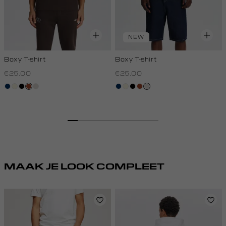
NEW
Boxy T-shirt
Boxy T-shirt
€25.00
€25.00
donkerblauw
wit,
zwart
bruin
kit
donkerblauw
wit,
zwart
bruin
kit
off-
off-
white
white
MAAK JE LOOK COMPLEET