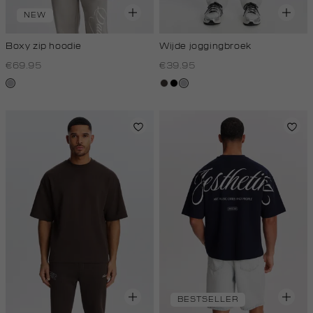
NEW
Boxy zip hoodie
Wijde joggingbroek
€69.95
€39.95
lichtgrijs
choco
zwart
grijs,
licht
melee
BESTSELLER