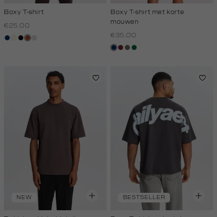
Boxy T-shirt
Boxy T-shirt met korte
mouwen
€25.00
€35.00
donkerblauw
wit,
zwart
bruin
kit
off-
donkerblauw
bordeaux
lichtbruin
donkergroen
white
NEW
BESTSELLER