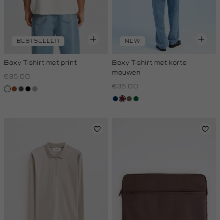
BESTSELLER
NEW
Boxy T-shirt met print
Boxy T-shirt met korte
mouwen
€35.00
€35.00
creme,
bruin
donkergrijs
zwart
grijs,
licht
zilver
donkerblauw
bordeaux
lichtbruin
donkergroen