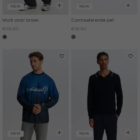
NEW
NEW
Multi color broek
Contrasterende pet
€59.95
€19.95
donkergrijs
middenbruin
NEW
NEW