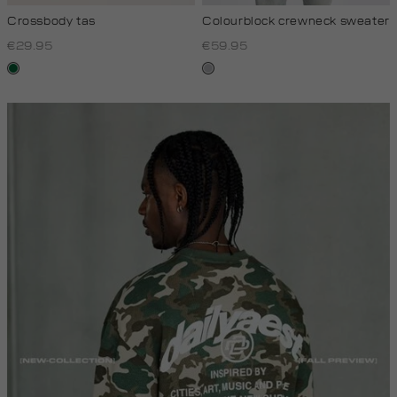
Crossbody tas
Colourblock crewneck sweater
€29.95
€59.95
donkergroen
lichtgrijs