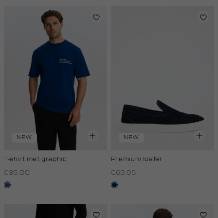
NEW
NEW
T-shirt met graphic
Premium loafer
€35.00
€69.95
kobaltblauw
donkerblauw