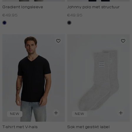
Gradient longsleeve
Johnny polo met structuur
€49.95
€49.95
blauw
blauw,
zwart
nacht
NEW
NEW
T-shirt met V-hals
Sok met gestikt label