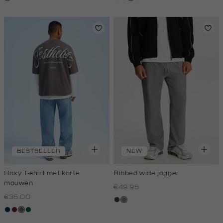
licht
royal
donker
melee
donker
BESTSELLER
NEW
Boxy T-shirt met korte
Ribbed wide jogger
mouwen
€49.95
€35.00
choco
middengrijs
donkerblauw
bordeaux
lichtbruin
donkergroen