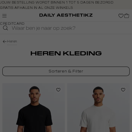
Navigeer
JOUW BESTELLING WORDT BINNEN 1 TOT 5 DAGEN BEZORGD
GRATIS AFHALEN IN AL ONZE WINKELS
direct naar
GRATIS RETOURNEREN BINNEN 14 DAGEN IN DE WINKEL
de
BETAAL ZOALS JIJ WILT: O.A. IDEAL, RIVERTY, APPLE PAY &
hoofdinhoud
CREDITCARD
Open de
zoekbalk
Navigeer
Heren
direct
naar de
HEREN KLEDING
footer
Sorteren & Filter