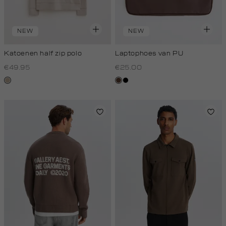
NEW
NEW
Katoenen half zip polo
Laptophoes van PU
€49.95
€25.00
kit,
donkerbruin
zwart
donker