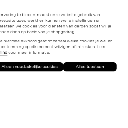
ervaring te bieden, maakt onze website gebruik van
 website goed werkt en kunnen we je instellingen en
aatsen we cookies voor diensten van derden zodat wij je
nnen doen op basis van je shopgedrag.
s je hiermee akkoord gaat of bepaal welke cookies je wel en
e toestemming op elk moment wijzigen of intrekken. Lees
ring
voor meer informatie.
Alleen noodzakelijke cookies
Alles toestaan
Neem
conta
op
via
what
Privacy- en cookieverklaring
Algemene Voorwaarden