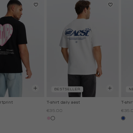
BESTSELLER
N
rtprint
T-shirt daily aest
T-shi
€35.00
€35.
rose,
wit
kobal
baby