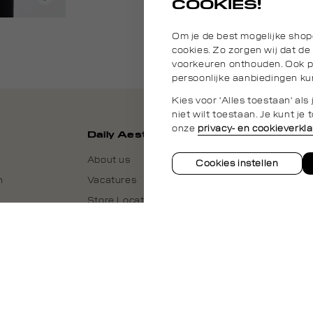
COOKIES!
Om je de best mogelijke shop
cookies. Zo zorgen wij dat de
voorkeuren onthouden. Ook pl
persoonlijke aanbiedingen ku
Kies voor 'Alles toestaan' al
niet wilt toestaan. Je kunt j
onze
privacy- en cookieverkla
Daily Aesthetikz
About us
Cookies instellen
n
Vacatures
Store Locator
Daily Aesthetikz België