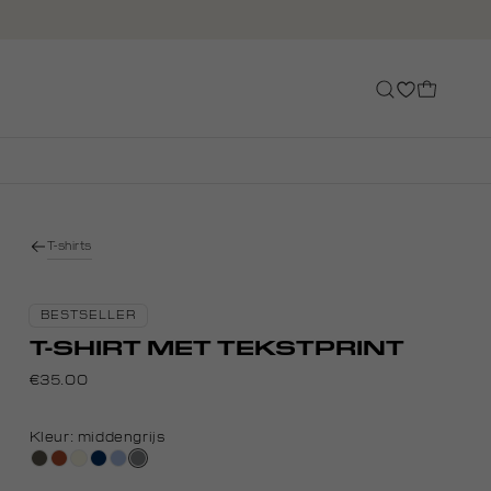
T-shirts
BESTSELLER
T-SHIRT MET TEKSTPRINT
€35.00
Kleur:
middengrijs
bos,
bruin
wit,
donkerblauw
blauw,
middengrijs
midden
off-
royal