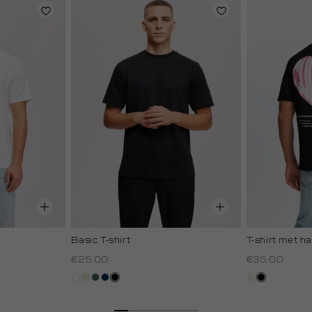
Basic T-shirt
T-shirt met ha
€25.00
€35.00
wit
kit,
groen,
donkerblauw
zwart
wit,
zwart
licht
grijs
off-
white