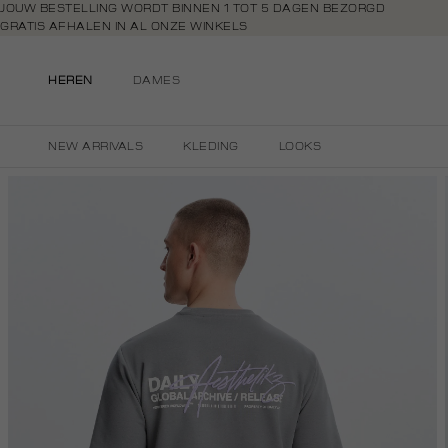
Navigeer
JOUW BESTELLING WORDT BINNEN 1 TOT 5 DAGEN BEZORGD
GRATIS AFHALEN IN AL ONZE WINKELS
direct naar
GRATIS RETOURNEREN BINNEN 14 DAGEN IN DE WINKEL
de
BETAAL ZOALS JIJ WILT: O.A. IDEAL, RIVERTY, APPLE PAY & CREDITCAR
hoofdinhoud
HEREN
DAMES
Open de
zoekbalk
Navigeer
NEW ARRIVALS
KLEDING
LOOKS
direct
naar de
footer