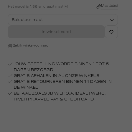
white
licht
Maattabel
Het model is 1.86 en draagt maat M
Selecteer maat
In winkelmand
Bekijk winkelvoorraad
JOUW BESTELLING WORDT BINNEN 1 TOT 5
DAGEN BEZORGD
GRATIS AFHALEN IN AL ONZE WINKELS
GRATIS RETOURNEREN BINNEN 14 DAGEN IN
DE WINKEL
BETAAL ZOALS JIJ WILT: O.A. IDEAL | WERO,
RIVERTY, APPLE PAY & CREDITCARD