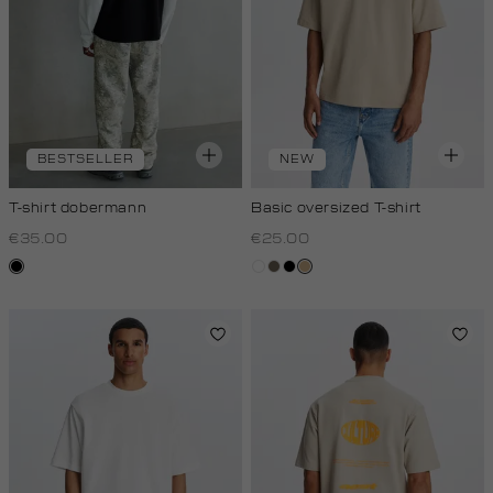
BESTSELLER
NEW
T-shirt dobermann
Basic oversized T-shirt
€35.00
€25.00
zwart
wit
lichtbruin
zwart
tan