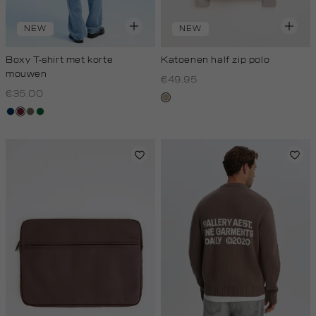
NEW
NEW
Boxy T-shirt met korte
Katoenen half zip polo
mouwen
€49.95
€35.00
kit,
donkerblauw
bordeaux
lichtbruin
donkergroen
donker