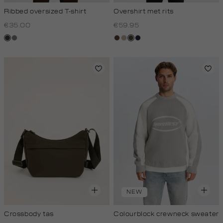
Ribbed oversized T-shirt
Overshirt met rits
€35.00
€59.95
choco
middengrijs
donkerbruin
kit,
donkerkhaki
blauw,
donker
royal
donker
NEW
Crossbody tas
Colourblock crewneck sweater