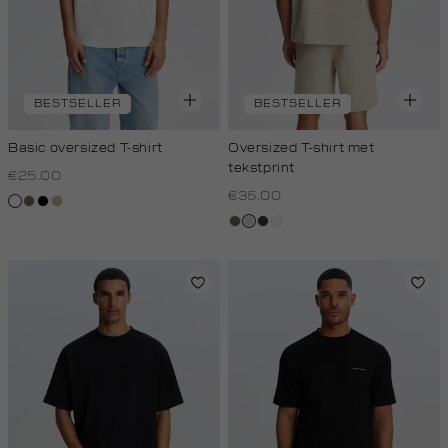
BESTSELLER
BESTSELLER
Basic oversized T-shirt
Oversized T-shirt met
tekstprint
€25.00
€35.00
wit
lichtbruin
zwart
tan
groen,
taupe,
grijs,
wit,
olijf
light
houtskool
off-
white