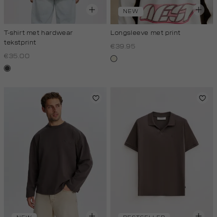
NEW
T-shirt met hardwear
Longsleeve met print
tekstprint
€39.95
€35.00
wit,
donkergrijs
off-
white