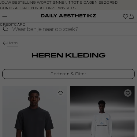
Navigeer
JOUW BESTELLING WORDT BINNEN 1 TOT 5 DAGEN BEZORGD
GRATIS AFHALEN IN AL ONZE WINKELS
direct naar
GRATIS RETOURNEREN BINNEN 14 DAGEN IN DE WINKEL
de
BETAAL ZOALS JIJ WILT: O.A. IDEAL, RIVERTY, APPLE PAY &
hoofdinhoud
CREDITCARD
Open de
zoekbalk
Navigeer
Heren
direct
naar de
HEREN KLEDING
footer
Sorteren & Filter