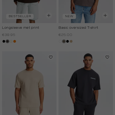
BESTSELLER
NEW
Longsleeve met print
Basic oversized T-shirt
€39.95
€25.00
zwart
choco
wit,
oranje
wit
lichtbruin
zwart
tan
off-
white