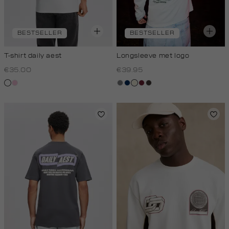
BESTSELLER
BESTSELLER
T-shirt daily aest
Longsleeve met logo
€35.00
€39.95
wit
rose,
middengrijs
donkerblauw
wit,
bordeaux
choco
baby
off-
white