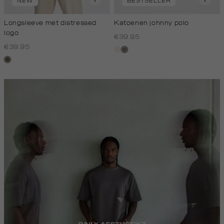
NEW
BESTSELLER
Longsleeve met distressed
Katoenen johnny polo
logo
€39.95
€39.95
wit,
klei
lichtbruin
off-
white