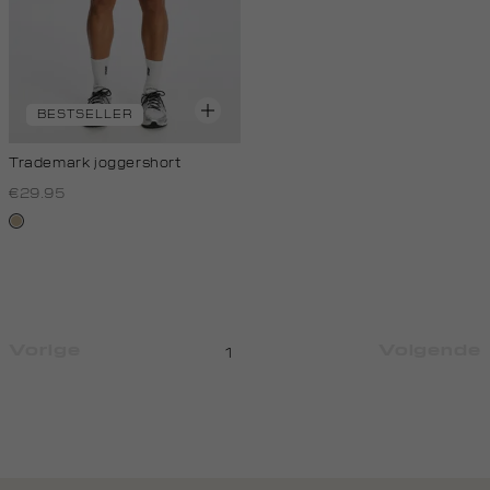
BESTSELLER
Trademark joggershort
€29.95
lichtzand
Vorige
Volgende
1