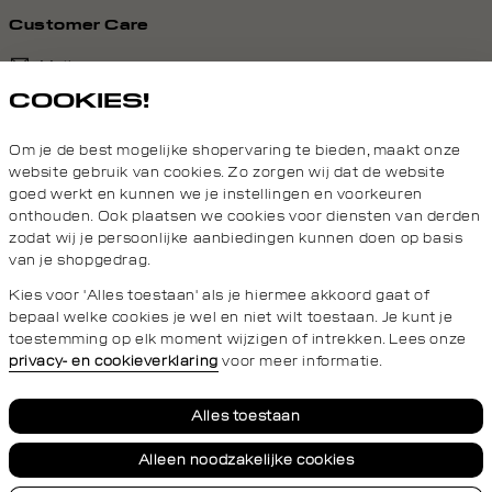
Customer Care
Mail ons
COOKIES!
020 - 3412 690
Om je de best mogelijke shopervaring te bieden, maakt onze
Van maandag t/m vrijdag van 8.30 uur tot 18.00 uur.
website gebruik van cookies. Zo zorgen wij dat de website
goed werkt en kunnen we je instellingen en voorkeuren
onthouden. Ook plaatsen we cookies voor diensten van derden
Service
zodat wij je persoonlijke aanbiedingen kunnen doen op basis
van je shopgedrag.
Daily Aesthetikz
Kies voor 'Alles toestaan' als je hiermee akkoord gaat of
bepaal welke cookies je wel en niet wilt toestaan. Je kunt je
toestemming op elk moment wijzigen of intrekken. Lees onze
privacy- en cookieverklaring
voor meer informatie.
Privacy- en cookieverklaring
Algemene Voorwaarden
Alles toestaan
Alleen noodzakelijke cookies