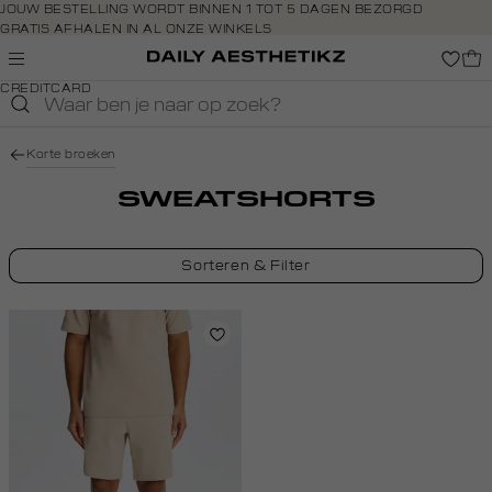
Navigeer
JOUW BESTELLING WORDT BINNEN 1 TOT 5 DAGEN BEZORGD
GRATIS AFHALEN IN AL ONZE WINKELS
direct naar
GRATIS RETOURNEREN BINNEN 14 DAGEN IN DE WINKEL
de
BETAAL ZOALS JIJ WILT: O.A. IDEAL, RIVERTY, APPLE PAY &
hoofdinhoud
CREDITCARD
Open de
zoekbalk
Navigeer
Korte broeken
direct
naar de
SWEATSHORTS
footer
Sorteren & Filter