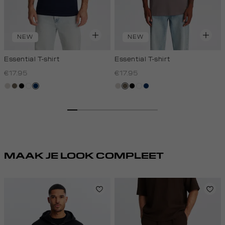
NEW
NEW
Essential T-shirt
Essential T-shirt
€17.95
€17.95
taupe,
lichtbruin
zwart
wit
donkerblauw
taupe,
lichtbruin
zwart
wit
donkerblauw
light
light
MAAK JE LOOK COMPLEET