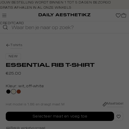
Navigeer
JOUW BESTELLING WORDT BINNEN 1 TOT 5 DAGEN BEZORGD
GRATIS AFHALEN IN AL ONZE WINKELS
direct naar
GRATIS RETOURNEREN BINNEN 14 DAGEN IN DE WINKEL
de
BETAAL ZOALS JIJ WILT: O.A. IDEAL, RIVERTY, APPLE PAY &
hoofdinhoud
CREDITCARD
Open de
zoekbalk
Navigeer
direct
T-shirts
naar de
footer
NEW
ESSENTIAL RIB T-SHIRT
€25.00
Kleur:
wit, off-white
zwart
wit,
bruin
off-
white
Maattabel
Het model is 1.86 en draagt maat M
Selecteer maat en voeg toe
Bekijk winkelvoorraad