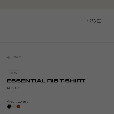
T-shirts
NEW
ESSENTIAL RIB T-SHIRT
€25.00
Kleur:
zwart
zwart
wit,
bruin
off-