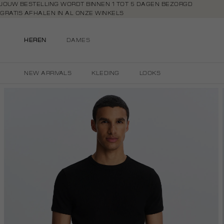
Navigeer
JOUW BESTELLING WORDT BINNEN 1 TOT 5 DAGEN BEZORGD
GRATIS AFHALEN IN AL ONZE WINKELS
direct naar
GRATIS RETOURNEREN BINNEN 14 DAGEN IN DE WINKEL
de
BETAAL ZOALS JIJ WILT: O.A. IDEAL, RIVERTY, APPLE PAY & CREDITCAR
hoofdinhoud
HEREN
DAMES
Open de
zoekbalk
Navigeer
NEW ARRIVALS
KLEDING
LOOKS
direct
naar de
footer