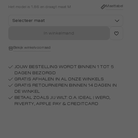
white
Maattabel
Het model is 1.86 en draagt maat M
Selecteer maat
In winkelmand
Bekijk winkelvoorraad
JOUW BESTELLING WORDT BINNEN 1 TOT 5
DAGEN BEZORGD
GRATIS AFHALEN IN AL ONZE WINKELS
GRATIS RETOURNEREN BINNEN 14 DAGEN IN
DE WINKEL
BETAAL ZOALS JIJ WILT: O.A. IDEAL | WERO,
RIVERTY, APPLE PAY & CREDITCARD