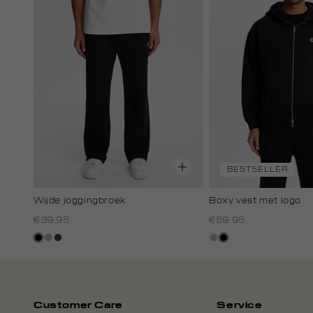
BESTSELLER
Wijde joggingbroek
Boxy vest met logo
€39.95
€59.95
zwart
grijs,
choco
grijs,
zwart
licht
licht
melee
melee
Customer Care
Service