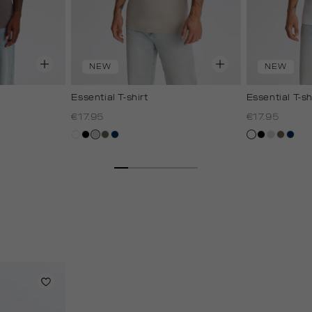
NEW
NEW
Essential T-shirt
Essential T-sh
€17.95
€17.95
wit
zwart
taupe,
lichtbruin
donkerblauw
wit
zwart
taupe,
lichtbru
donk
light
light