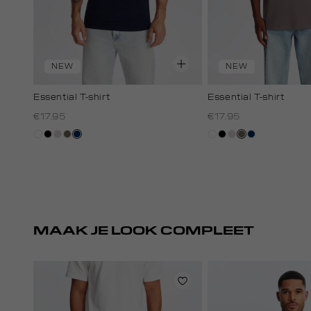
NEW
NEW
Essential T-shirt
Essential T-shirt
€17.95
€17.95
wit
zwart
taupe,
lichtbruin
donkerblauw
wit
zwart
taupe,
lichtbruin
donkerblauw
light
light
MAAK JE LOOK COMPLEET