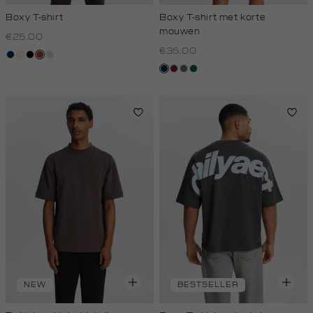
Boxy T-shirt
Boxy T-shirt met korte
mouwen
€25.00
€35.00
donkerblauw
wit,
zwart
bruin
kit
off-
donkerblauw
bordeaux
lichtbruin
donkergroen
white
NEW
BESTSELLER