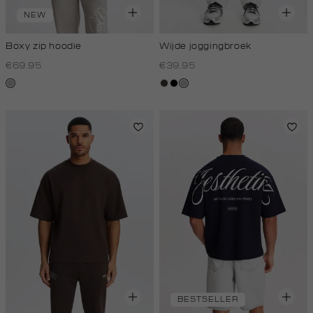
NEW
Boxy zip hoodie
Wijde joggingbroek
€69.95
€39.95
lichtgrijs
choco
zwart
grijs,
licht
melee
BESTSELLER