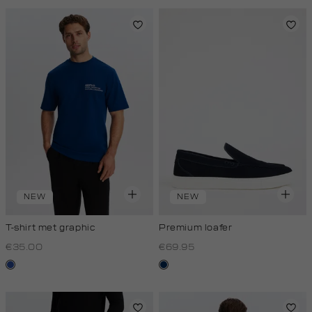
NEW
NEW
T-shirt met graphic
Premium loafer
€35.00
€69.95
kobaltblauw
donkerblauw