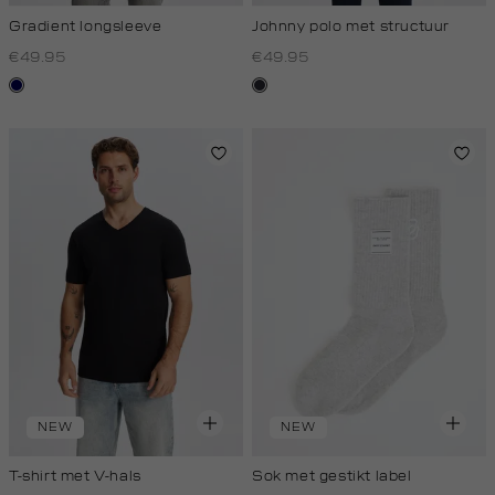
Gradient longsleeve
Johnny polo met structuur
€49.95
€49.95
blauw
blauw,
zwart
nacht
NEW
NEW
T-shirt met V-hals
Sok met gestikt label