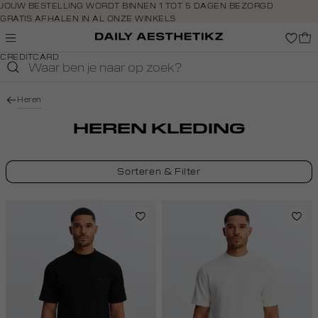
Navigeer
JOUW BESTELLING WORDT BINNEN 1 TOT 5 DAGEN BEZORGD
GRATIS AFHALEN IN AL ONZE WINKELS
direct naar
GRATIS RETOURNEREN BINNEN 14 DAGEN IN DE WINKEL
de
BETAAL ZOALS JIJ WILT: O.A. IDEAL, RIVERTY, APPLE PAY &
hoofdinhoud
CREDITCARD
Open de
zoekbalk
Navigeer
Heren
direct
naar de
HEREN KLEDING
footer
Sorteren & Filter