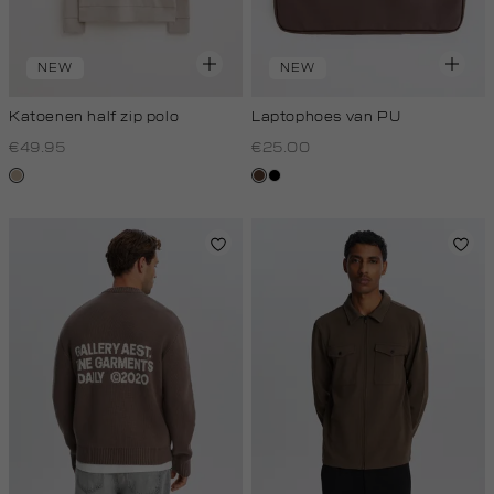
NEW
NEW
Katoenen half zip polo
Laptophoes van PU
€49.95
€25.00
kit,
donkerbruin
zwart
donker