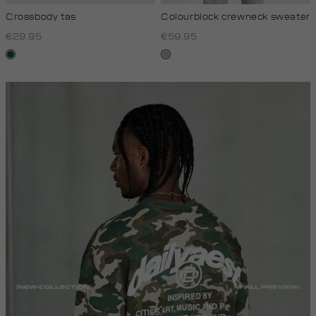
Crossbody tas
Colourblock crewneck sweater
€29.95
€59.95
donkergroen
lichtgrijs