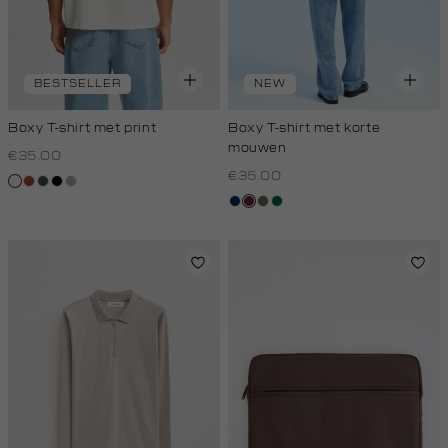
BESTSELLER
NEW
Boxy T-shirt met print
Boxy T-shirt met korte
mouwen
€35.00
€35.00
creme,
bruin
donkergrijs
zwart
grijs,
licht
zilver
donkerblauw
bordeaux
lichtbruin
donkergroen