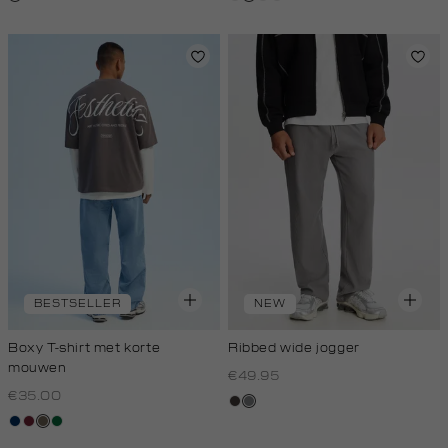
licht
donker
royal
melee
donker
BESTSELLER
NEW
Boxy T-shirt met korte
Ribbed wide jogger
mouwen
€49.95
€35.00
choco
middengrijs
donkerblauw
bordeaux
lichtbruin
donkergroen