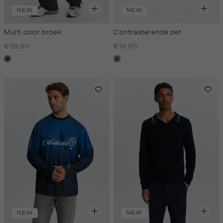
NEW
NEW
Multi color broek
Contrasterende pet
€59.95
€19.95
donkergrijs
middenbruin
NEW
NEW