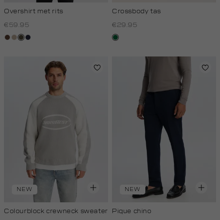
Overshirt met rits
Crossbody tas
€59.95
€29.95
donkerbruin
kit,
donkerkhaki
blauw,
donkergroen
donker
royal
donker
NEW
NEW
Colourblock crewneck sweater
Pique chino