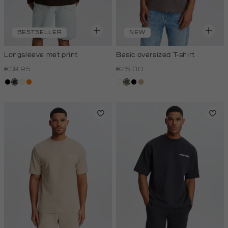
BESTSELLER
NEW
Longsleeve met print
Basic oversized T-shirt
€39.95
€25.00
zwart
choco
wit,
oranje
wit
lichtbruin
zwart
tan
off-
white