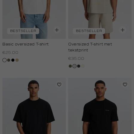
BESTSELLER
BESTSELLER
Basic oversized T-shirt
Oversized T-shirt met
tekstprint
€25.00
€35.00
wit
lichtbruin
zwart
tan
groen,
taupe,
grijs,
wit,
olijf
light
houtskool
off-
white