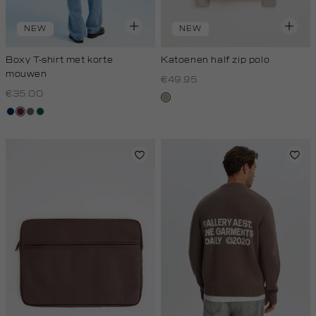
NEW
NEW
Boxy T-shirt met korte
Katoenen half zip polo
mouwen
€49.95
€35.00
kit,
donkerblauw
bordeaux
lichtbruin
donkergroen
donker