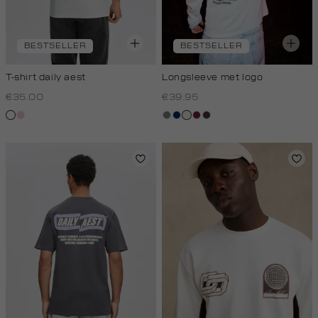
BESTSELLER
BESTSELLER
T-shirt daily aest
Longsleeve met logo
€35.00
€39.95
wit
rose,
middengrijs
donkerblauw
wit,
bordeaux
choco
baby
off-
white