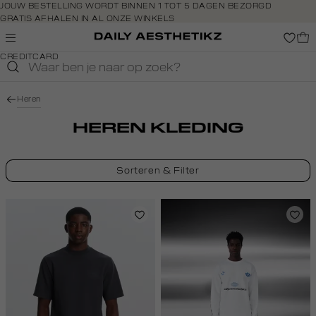
Navigeer
JOUW BESTELLING WORDT BINNEN 1 TOT 5 DAGEN BEZORGD
GRATIS AFHALEN IN AL ONZE WINKELS
direct naar
GRATIS RETOURNEREN BINNEN 14 DAGEN IN DE WINKEL
de
BETAAL ZOALS JIJ WILT: O.A. IDEAL, RIVERTY, APPLE PAY &
hoofdinhoud
CREDITCARD
Open de
zoekbalk
Navigeer
Heren
direct
naar de
HEREN KLEDING
footer
Sorteren & Filter