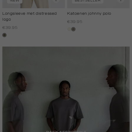
NEW
BESTSELLER
Longsleeve met distressed
Katoenen johnny polo
logo
€39.95
€39.95
wit,
klei
lichtbruin
off-
white