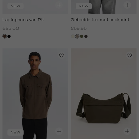
NEW
NEW
Laptophoes van PU
Gebreide trui met backprint
€25.00
€59.95
donkerbruin
zwart
wit,
taupe,
groen,
choco
off-
dark
olijf
white
NEW