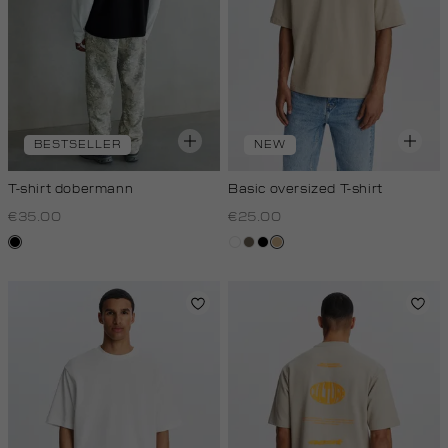
BESTSELLER
NEW
T-shirt dobermann
Basic oversized T-shirt
€35.00
€25.00
zwart
wit
lichtbruin
zwart
tan