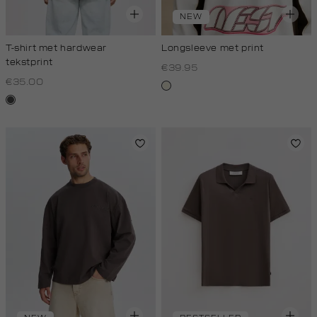
NEW
T-shirt met hardwear
Longsleeve met print
tekstprint
€39.95
€35.00
wit,
donkergrijs
off-
white