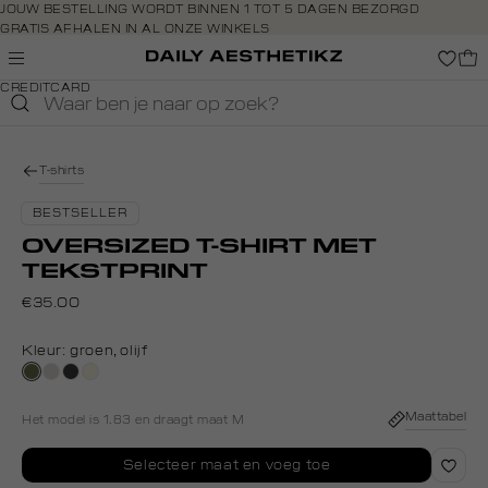
Navigeer
JOUW BESTELLING WORDT BINNEN 1 TOT 5 DAGEN BEZORGD
GRATIS AFHALEN IN AL ONZE WINKELS
direct naar
GRATIS RETOURNEREN BINNEN 14 DAGEN IN DE WINKEL
de
BETAAL ZOALS JIJ WILT: O.A. IDEAL, RIVERTY, APPLE PAY &
hoofdinhoud
CREDITCARD
Open de
zoekbalk
Navigeer
direct
T-shirts
naar de
footer
BESTSELLER
OVERSIZED T-SHIRT MET
TEKSTPRINT
€35.00
Kleur:
groen, olijf
groen,
taupe,
grijs,
wit,
olijf
light
houtskool
off-
white
Maattabel
Het model is 1.83 en draagt maat M
Selecteer maat en voeg toe