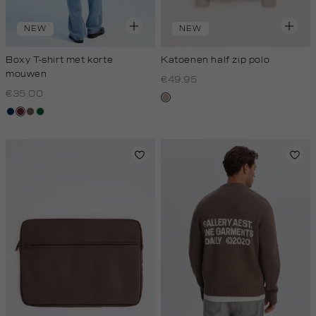
NEW
NEW
Boxy T-shirt met korte
Katoenen half zip polo
mouwen
€49.95
€35.00
kit,
donkerblauw
bordeaux
lichtbruin
donkergroen
donker