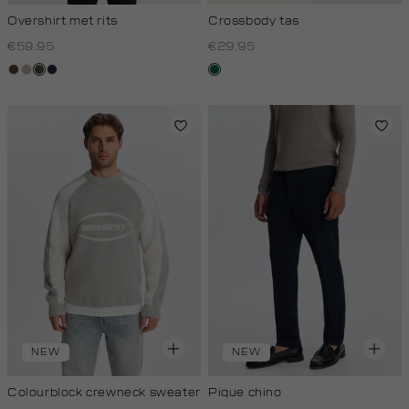
Overshirt met rits
Crossbody tas
€59.95
€29.95
donkerbruin
kit,
donkerkhaki
blauw,
donkergroen
donker
royal
donker
NEW
NEW
Colourblock crewneck sweater
Pique chino