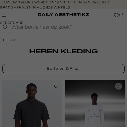
Navigeer
JOUW BESTELLING WORDT BINNEN 1 TOT 5 DAGEN BEZORGD
GRATIS AFHALEN IN AL ONZE WINKELS
direct naar
GRATIS RETOURNEREN BINNEN 14 DAGEN IN DE WINKEL
de
BETAAL ZOALS JIJ WILT: O.A. IDEAL, RIVERTY, APPLE PAY &
hoofdinhoud
CREDITCARD
Open de
zoekbalk
Navigeer
Heren
direct
naar de
HEREN KLEDING
footer
Sorteren & Filter