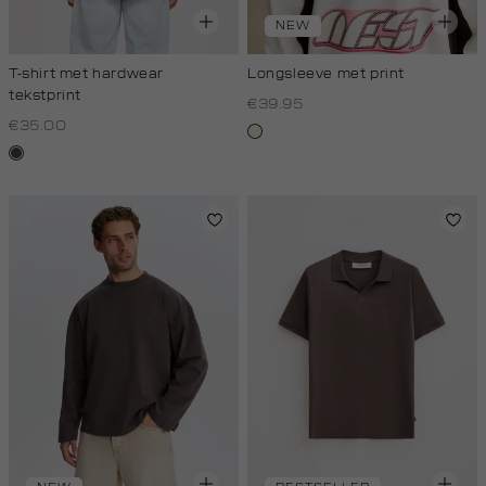
NEW
T-shirt met hardwear
Longsleeve met print
tekstprint
€39.95
€35.00
wit,
donkergrijs
off-
white