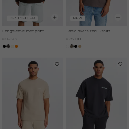
BESTSELLER
NEW
Longsleeve met print
Basic oversized T-shirt
€39.95
€25.00
zwart
choco
wit,
oranje
wit
lichtbruin
zwart
tan
off-
white