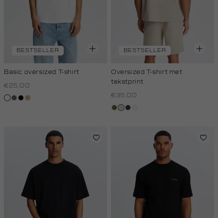
BESTSELLER
BESTSELLER
Basic oversized T-shirt
Oversized T-shirt met
tekstprint
€25.00
€35.00
wit
lichtbruin
zwart
tan
groen,
taupe,
grijs,
wit,
olijf
light
houtskool
off-
white