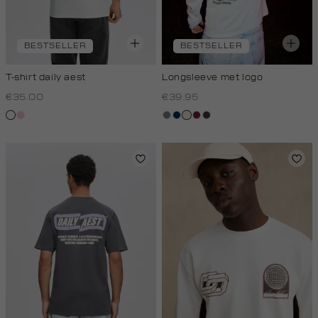
BESTSELLER
BESTSELLER
T-shirt daily aest
Longsleeve met logo
€35.00
€39.95
wit
rose,
middengrijs
donkerblauw
wit,
bordeaux
choco
baby
off-
white