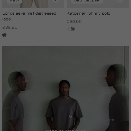
NEW
BESTSELLER
Longsleeve met distressed
Katoenen johnny polo
logo
€39.95
€39.95
wit,
klei
lichtbruin
off-
white