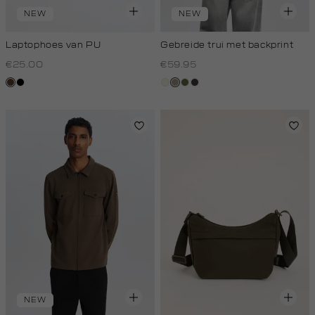
NEW
NEW
Laptophoes van PU
Gebreide trui met backprint
€25.00
€59.95
donkerbruin
zwart
wit,
taupe,
groen,
choco
off-
dark
olijf
white
NEW