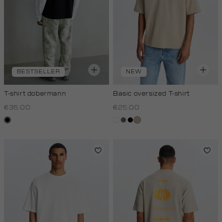
BESTSELLER
NEW
T-shirt dobermann
Basic oversized T-shirt
€35.00
€25.00
zwart
wit
lichtbruin
zwart
tan