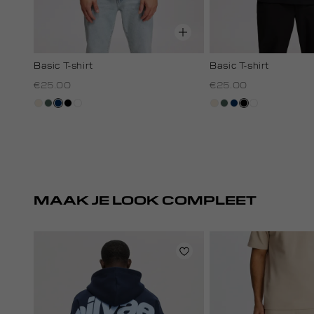
Basic T-shirt
Basic T-shirt
€25.00
€25.00
kit,
groen,
donkerblauw
zwart
wit
kit,
groen,
donkerblauw
zwart
wit
licht
grijs
licht
grijs
MAAK JE LOOK COMPLEET