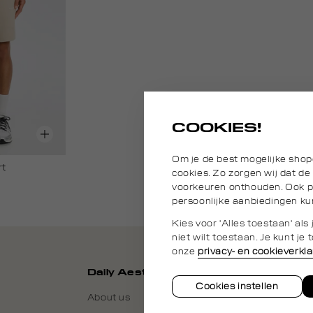
COOKIES!
Om je de best mogelijke shop
rt
cookies. Zo zorgen wij dat de
voorkeuren onthouden. Ook pl
persoonlijke aanbiedingen ku
Kies voor 'Alles toestaan' al
niet wilt toestaan. Je kunt j
onze
privacy- en cookieverkla
Daily Aesthetikz
Cookies instellen
About us