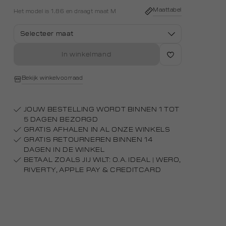
white
Maattabel
Het model is 1.86 en draagt maat M
Selecteer maat
In winkelmand
Bekijk winkelvoorraad
JOUW BESTELLING WORDT BINNEN 1 TOT
5 DAGEN BEZORGD
GRATIS AFHALEN IN AL ONZE WINKELS
GRATIS RETOURNEREN BINNEN 14
DAGEN IN DE WINKEL
BETAAL ZOALS JIJ WILT: O.A. IDEAL | WERO,
RIVERTY, APPLE PAY & CREDITCARD