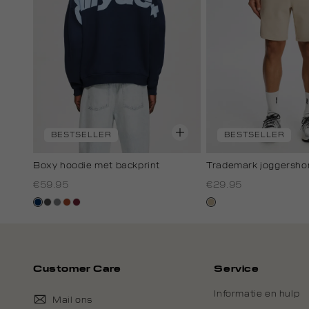
BESTSELLER
BESTSELLER
Boxy hoodie met backprint
Trademark joggersho
€59.95
€29.95
donkerblauw
donkergrijs
middengrijs
bruin
bordeaux
lichtzand
Customer Care
Service
Informatie en hulp
Mail ons