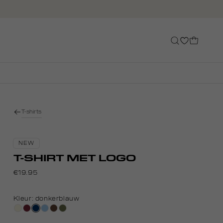
T-shirts
NEW
T-SHIRT MET LOGO
€19.95
Kleur:
donkerblauw
wit,
bordeaux
donkerblauw
lichtblauw
donkerbruin
groen,
off-
olijf