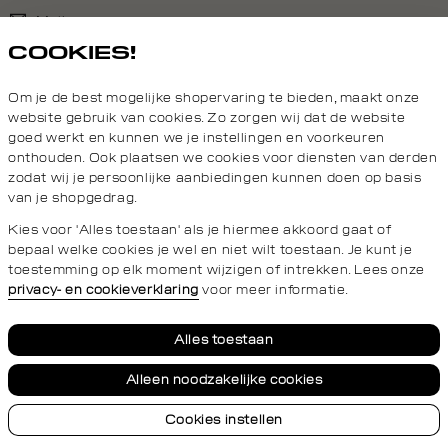
Mail ons
COOKIES!
020 - 3412 690
Om je de best mogelijke shopervaring te bieden, maakt onze
Van maandag t/m vrijdag van 8.30 uur tot 18.00 uur.
website gebruik van cookies. Zo zorgen wij dat de website
goed werkt en kunnen we je instellingen en voorkeuren
onthouden. Ook plaatsen we cookies voor diensten van derden
Service
zodat wij je persoonlijke aanbiedingen kunnen doen op basis
van je shopgedrag.
Daily Aesthetikz
Kies voor 'Alles toestaan' als je hiermee akkoord gaat of
bepaal welke cookies je wel en niet wilt toestaan. Je kunt je
toestemming op elk moment wijzigen of intrekken. Lees onze
privacy- en cookieverklaring
voor meer informatie.
Privacy- en cookieverklaring
Algemene Voorwaarden
Alles toestaan
Alleen noodzakelijke cookies
Cookies instellen
© 2026 Daily Aesthetikz Alle Rechten Voorbehouden