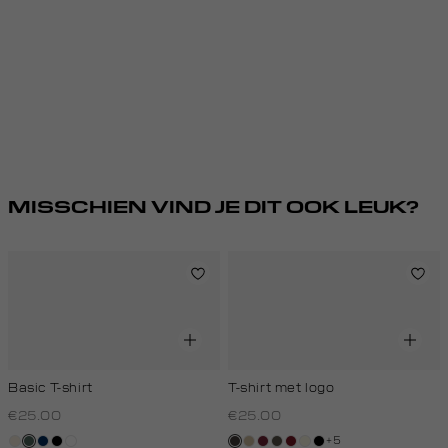
MISSCHIEN VIND JE DIT OOK LEUK?
Basic T-shirt
T-shirt met logo
€25.00
€25.00
+5
kit,
groen,
donkerblauw
zwart
wit
choco
lichtzand
bordeaux
bos,
rood,
wit,
zwart