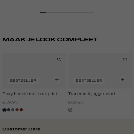
licht
grijs
midden
kers
off-
white
MAAK JE LOOK COMPLEET
BESTSELLER
BESTSELLER
Boxy hoodie met backprint
Trademark joggershort
€59.95
€29.95
donkerblauw
donkergrijs
middengrijs
bruin
bordeaux
lichtzand
Customer Care