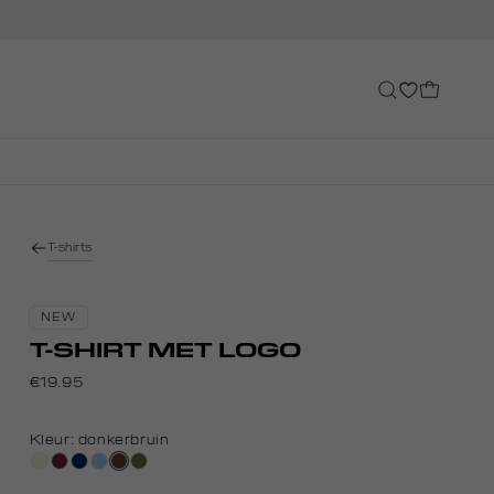
T-shirts
NEW
T-SHIRT MET LOGO
€19.95
Kleur:
donkerbruin
wit,
bordeaux
donkerblauw
lichtblauw
donkerbruin
groen,
off-
olijf