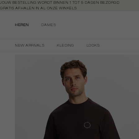
Navigeer
JOUW BESTELLING WORDT BINNEN 1 TOT 5 DAGEN BEZORGD
GRATIS AFHALEN IN AL ONZE WINKELS
direct naar
GRATIS RETOURNEREN BINNEN 14 DAGEN IN DE WINKEL
de
BETAAL ZOALS JIJ WILT: O.A. IDEAL, RIVERTY, APPLE PAY & CREDITCAR
hoofdinhoud
HEREN
DAMES
Open de
zoekbalk
Navigeer
NEW ARRIVALS
KLEDING
LOOKS
direct
naar de
footer