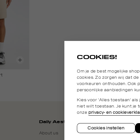
COOKIES!
Om je de best mogelijke shop
rt
cookies. Zo zorgen wij dat de
voorkeuren onthouden. Ook pl
persoonlijke aanbiedingen ku
Kies voor 'Alles toestaan' al
niet wilt toestaan. Je kunt j
onze
privacy- en cookieverkla
Daily Aesthetikz
Cookies instellen
About us