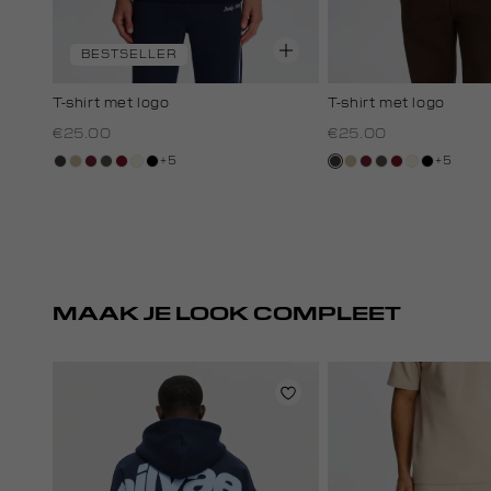
BESTSELLER
T-shirt met logo
T-shirt met logo
€25.00
€25.00
+5
+5
choco
lichtzand
bordeaux
bos,
rood,
wit,
zwart
choco
lichtzand
bordeaux
bos,
rood,
wit,
zwart
midden
kers
off-
midden
kers
off-
white
white
MAAK JE LOOK COMPLEET