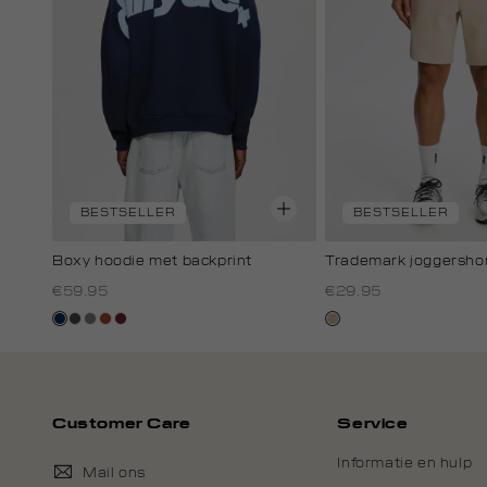
BESTSELLER
BESTSELLER
Boxy hoodie met backprint
Trademark joggersho
€59.95
€29.95
donkerblauw
donkergrijs
middengrijs
bruin
bordeaux
lichtzand
Customer Care
Service
Informatie en hulp
Mail ons