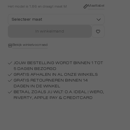
white
Maattabel
Het model is 1.86 en draagt maat M
Selecteer maat
In winkelmand
Bekijk winkelvoorraad
JOUW BESTELLING WORDT BINNEN 1 TOT
5 DAGEN BEZORGD
GRATIS AFHALEN IN AL ONZE WINKELS
GRATIS RETOURNEREN BINNEN 14
DAGEN IN DE WINKEL
BETAAL ZOALS JIJ WILT: O.A. IDEAL | WERO,
RIVERTY, APPLE PAY & CREDITCARD