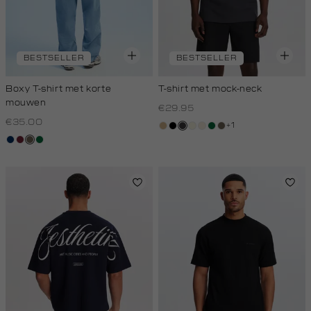
BESTSELLER
BESTSELLER
Boxy T-shirt met korte
T-shirt met mock-neck
mouwen
€29.95
€35.00
+1
tan
zwart
grijs,
wit,
kit,
donkergroen
lichtbruin
donkerblauw
bordeaux
lichtbruin
donkergroen
houtskool
off-
licht
white