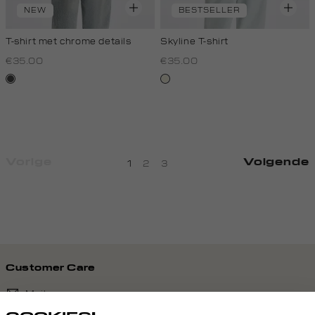
NEW
BESTSELLER
T-shirt met chrome details
Skyline T-shirt
€35.00
€35.00
donkergrijs
wit,
off-
white
Vorige
Volgende
1
2
3
Customer Care
Mail ons