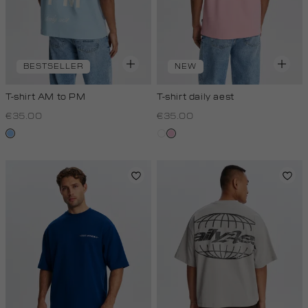
BESTSELLER
NEW
T-shirt AM to PM
T-shirt daily aest
€35.00
€35.00
fresh
wit
rose,
blue
baby