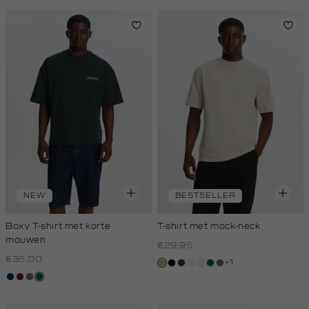
white
NEW
BESTSELLER
Boxy T-shirt met korte
T-shirt met mock-neck
mouwen
€29.95
€35.00
+1
tan
zwart
grijs,
wit,
kit,
donkergroen
lichtbruin
donkerblauw
bordeaux
lichtbruin
donkergroen
houtskool
off-
licht
white