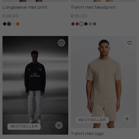
Longsleeve met print
T-shirt met tekstprint
€39.95
€35.00
zwart
choco
wit,
oranje
bos,
bruin
wit,
donkerblauw
blauw,
middengrijs
off-
midden
off-
royal
white
white
licht
BESTSELLER
BESTSELLER
T-shirt met logo