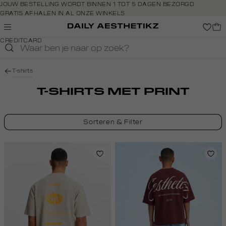
Navigeer
JOUW BESTELLING WORDT BINNEN 1 TOT 5 DAGEN BEZORGD
GRATIS AFHALEN IN AL ONZE WINKELS
direct naar
GRATIS RETOURNEREN BINNEN 14 DAGEN IN DE WINKEL
de
BETAAL ZOALS JIJ WILT: O.A. BANCONTACT, RIVERTY, APPLE PAY &
hoofdinhoud
CREDITCARD
Open de
zoekbalk
Navigeer
T-shirts
direct
naar de
T-SHIRTS MET PRINT
footer
Sorteren & Filter