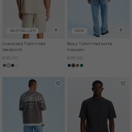
BESTSELLER
NEW
Oversized T-shirt met
Boxy T-shirt met korte
tekstprint
mouwen
€35.00
€35.00
groen,
taupe,
grijs,
wit,
donkerblauw
bordeaux
lichtbruin
donkergroen
olijf
light
houtskool
off-
white