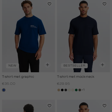
NEW
BESTSELLER
T-shirt met graphic
T-shirt met mock-neck
€35.00
€29.95
+1
kobaltblauw
tan
zwart
grijs,
wit,
kit,
donkergroen
lichtbruin
houtskool
off-
licht
white