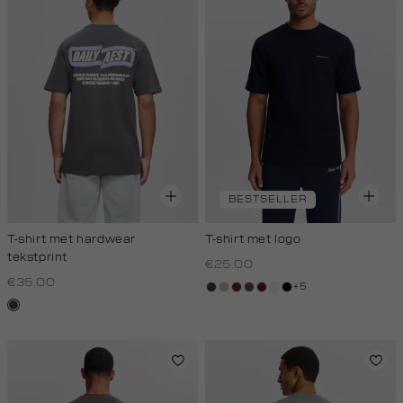
BESTSELLER
T-shirt met hardwear
T-shirt met logo
tekstprint
€25.00
€35.00
+5
choco
lichtzand
bordeaux
bos,
rood,
wit,
zwart
donkergrijs
midden
kers
off-
white