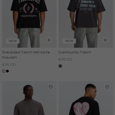
NEW
NEW
Oversized T-shirt met korte
Community T-shirt
mouwen
€35.00
€35.00
donkergrijs
rose,
zwart
baby